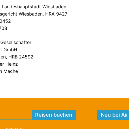
t: Landeshauptstadt Wiesbaden
tsgericht Wiesbaden, HRA 9427
60452
708
Gesellschafter:
rt GmbH
den, HRB 24592
ver Heinz
en Mache
Reisen buchen
Neu bei Air