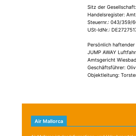
Sitz der Gesellschaf
Handelsregister: Am
Steuernr.: 043/359/
USt-IdNr.: DE272751
Persönlich haftender 
JUMP AWAY Luftfah
Amtsgericht Wiesba
Geschäftsführer: Oli
Objektleitung: Torst
Air Mallorca