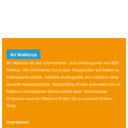
Air Mallorca
Air Mallorca ist das Informations- und Urlaubsportal von RED
Holiday. Wir informieren Euch über Neuigkeiten auf Mallorca,
interessante Hotels, beliebte Ausflugziele und natürlich über
aktuelle Reiseangebote. Regelmäßig finden außerdem bei Air
Mallorca interessante Gewinnspiele statt. Interessante
Produkte rund um Mallorca finden Sie in unserem Online-
Shop.
Impressum