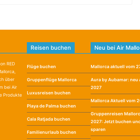
Reisen buchen
Neu bei Air Mall
 von RED
Flüge buchen
Mallorca aktuell vom 27
allorca,
ich über
Gruppenflüge Mallorca
Aura by Aubamar: neu 
 bei Air
2027
Luxusreisen buchen
te Produkte
Mallorca Aktuell vom 20
Playa de Palma buchen
Gruppenreisen Mallor
Cala Ratjada buchen
2027: Jetzt buchen un
sparen
Familienurlaub buchen