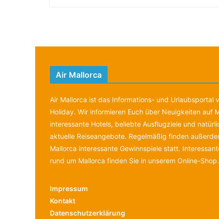
Air Mallorca
Air Mallorca ist das Informations- und Urlaubsportal
Holiday. Wir informieren Euch über Neuigkeiten auf M
interessante Hotels, beliebte Ausflugziele und natürl
aktuelle Reiseangebote. Regelmäßig finden außerdem
Mallorca interessante Gewinnspiele statt. Interessan
rund um Mallorca finden Sie in unserem Online-Shop.
Impressum
Kontakt
Datenschutzerklärung