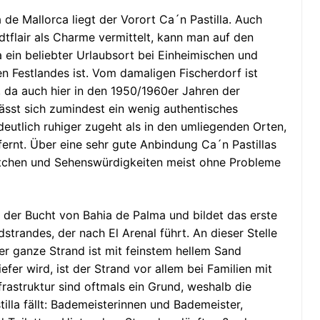
de Mallorca liegt der Vorort Ca´n Pastilla. Auch
tflair als Charme vermittelt, kann man auf den
la ein beliebter Urlaubsort bei Einheimischen und
n Festlandes ist. Vom damaligen Fischerdorf ist
, da auch hier in den 1950/1960er Jahren der
lässt sich zumindest ein wenig authentisches
deutlich ruhiger zugeht als in den umliegenden Orten,
ernt. Über eine sehr gute Anbindung Ca´n Pastillas
dtchen und Sehenswürdigkeiten meist ohne Probleme
in der Bucht von Bahia de Palma und bildet das erste
strandes, der nach El Arenal führt. An dieser Stelle
er ganze Strand ist mit feinstem hellem Sand
fer wird, ist der Strand vor allem bei Familien mit
nfrastruktur sind oftmals ein Grund, weshalb die
lla fällt: Bademeisterinnen und Bademeister,