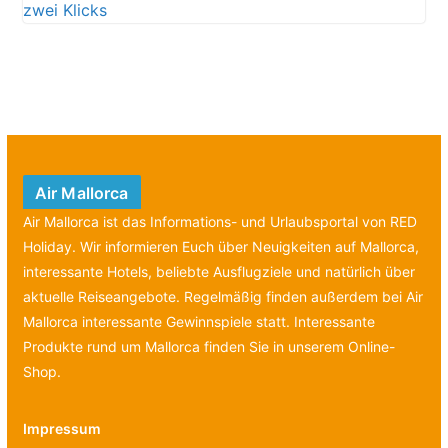
Air Mallorca
Air Mallorca ist das Informations- und Urlaubsportal von RED
Holiday. Wir informieren Euch über Neuigkeiten auf Mallorca,
interessante Hotels, beliebte Ausflugziele und natürlich über
aktuelle Reiseangebote. Regelmäßig finden außerdem bei Air
Mallorca interessante Gewinnspiele statt. Interessante
Produkte rund um Mallorca finden Sie in unserem Online-
Shop.
Impressum