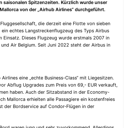
n saisonalen Spitzenzeiten. Kürzlich wurde unser
allorca von der „Airhub Airlines“ durchgeführt.
e Fluggesellschaft, die derzeit eine Flotte von sieben
m ein echtes Langstreckenflugzeug des Typs Airbus
 Einsatz. Dieses Flugzeug wurde erstmals 2007 in
r und Air Belgium. Seit Juni 2022 steht der Airbus in
Airlines eine „echte Business-Class“ mit Liegesitzen.
vor Abflug Upgrades zum Preis von 69,- EUR verkauft,
men haben. Auch der Sitzabstand in der Economy-
ch Mallorca erhielten alle Passagiere ein kostenfreies
st der Bordservice auf Condor-Flügen in der
n Bord waren jung und sehr zuvorkommend. Allerdings