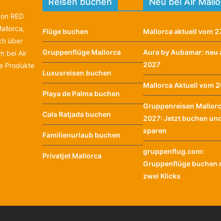
Reisen buchen
Neu bei Air Mall
 von RED
allorca,
Flüge buchen
Mallorca aktuell vom 27
ich über
Gruppenflüge Mallorca
Aura by Aubamar: neu 
 bei Air
2027
te Produkte
Luxusreisen buchen
Mallorca Aktuell vom 20
Playa de Palma buchen
Gruppenreisen Mallor
Cala Ratjada buchen
2027: Jetzt buchen un
sparen
Familienurlaub buchen
gruppenflug.com:
Privatjet Mallorca
Gruppenflüge buchen m
zwei Klicks