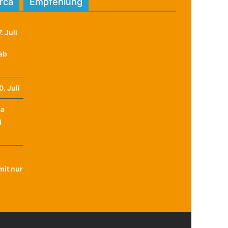
orca
Empfehlung
. Juli
ab
. Juli
ca
d
it nur