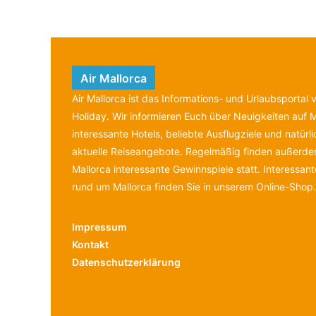
Air Mallorca
Air Mallorca ist das Informations- und Urlaubsportal
Holiday. Wir informieren Euch über Neuigkeiten auf M
interessante Hotels, beliebte Ausflugziele und natürl
aktuelle Reiseangebote. Regelmäßig finden außerdem
Mallorca interessante Gewinnspiele statt. Interessan
rund um Mallorca finden Sie in unserem Online-Shop.
Impressum
Kontakt
Datenschutzerklärung