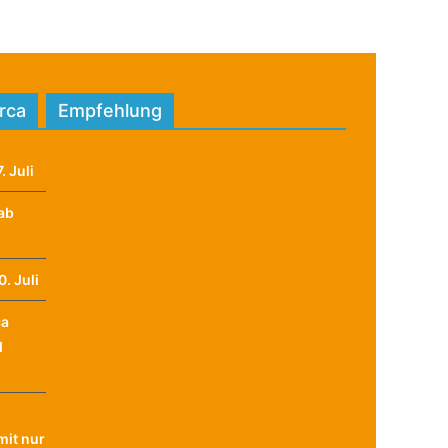
orca
Empfehlung
. Juli
ab
. Juli
ca
d
it nur