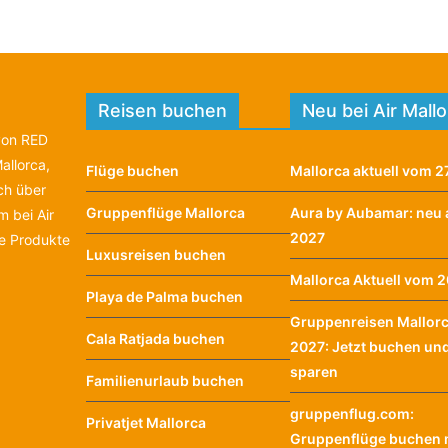
Reisen buchen
Neu bei Air Mall
 von RED
allorca,
Flüge buchen
Mallorca aktuell vom 27
ich über
Gruppenflüge Mallorca
Aura by Aubamar: neu 
 bei Air
2027
te Produkte
Luxusreisen buchen
Mallorca Aktuell vom 20
Playa de Palma buchen
Gruppenreisen Mallor
Cala Ratjada buchen
2027: Jetzt buchen un
sparen
Familienurlaub buchen
gruppenflug.com:
Privatjet Mallorca
Gruppenflüge buchen m