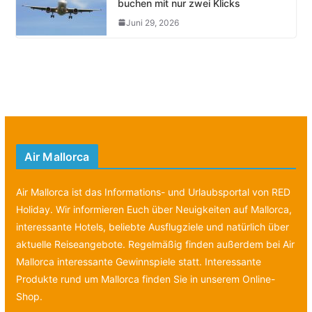
buchen mit nur zwei Klicks
Juni 29, 2026
Air Mallorca
Air Mallorca ist das Informations- und Urlaubsportal von RED
Holiday. Wir informieren Euch über Neuigkeiten auf Mallorca,
interessante Hotels, beliebte Ausflugziele und natürlich über
aktuelle Reiseangebote. Regelmäßig finden außerdem bei Air
Mallorca interessante Gewinnspiele statt. Interessante
Produkte rund um Mallorca finden Sie in unserem Online-
Shop.