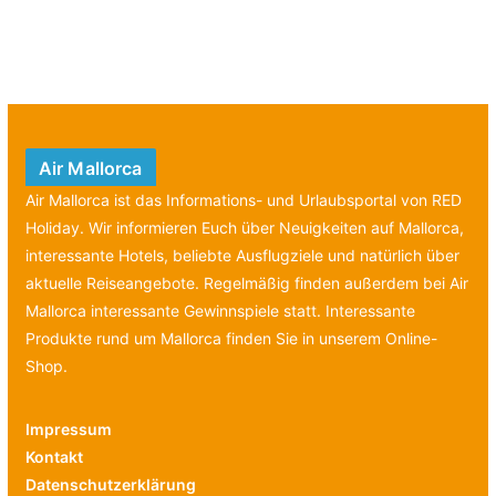
Air Mallorca
Air Mallorca ist das Informations- und Urlaubsportal von RED
Holiday. Wir informieren Euch über Neuigkeiten auf Mallorca,
interessante Hotels, beliebte Ausflugziele und natürlich über
aktuelle Reiseangebote. Regelmäßig finden außerdem bei Air
Mallorca interessante Gewinnspiele statt. Interessante
Produkte rund um Mallorca finden Sie in unserem Online-
Shop.
Impressum
Kontakt
Datenschutzerklärung