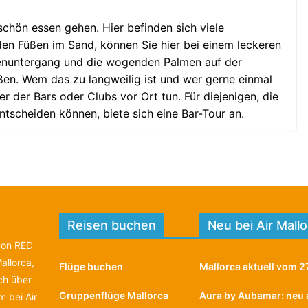
chön essen gehen. Hier befinden sich viele
den Füßen im Sand, können Sie hier bei einem leckeren
enuntergang und die wogenden Palmen auf der
en. Wem das zu langweilig ist und wer gerne einmal
r der Bars oder Clubs vor Ort tun. Für diejenigen, die
entscheiden können, biete sich eine Bar-Tour an.
Reisen buchen
Neu bei Air Mall
 von RED
allorca,
Flüge buchen
Mallorca aktuell vom 27
ich über
Gruppenflüge Mallorca
Aura by Aubamar: neu 
 bei Air