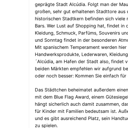
geprägte Stadt Alcúdia. Folgt man der Maue
großen, sehr gut erhaltenen Stadttore aus
historischen Stadtkern befinden sich viele 
Bars. Wer Lust auf Shopping hat, findet in
Kleidung, Schmuck, Parfüms, Souvenirs un
und Sonntag findet in der besonderen Atm
Mit spanischem Temperament werden hier al
Handwerksprodukte, Lederwaren, Kleidung,
´Alcúdia, am Hafen der Stadt also, findet 
beiden Märkten empfehlen wir aufgrund beg
oder noch besser: Kommen Sie einfach für e
Das Städtchen beheimatet außerdem einen 
mit dem Blue Flag Award, einem Gütesiege
hängt sicherlich auch damit zusammen, das
für Kinder mit Familien bedeutsam ist. Au
und es gibt ausreichend Platz, sein Handt
zu spielen.