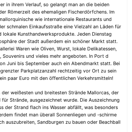
r in ihrem Verlauf, so gelangt man an die beiden
 der Römerzeit des ehemaligen Fischerdörfchens. Im
mallorquinische wie internationale Restaurants und
 der schmalen Einkaufsstraße eine Vielzahl an Läden für
d lokale Kunsthandwerksprodukte. Jeden Dienstag
osphäre der Stadt außerdem ein schöner Markt statt.
lerlei Waren wie Oliven, Wurst, lokale Delikatessen,
 Souvenirs und vieles mehr angeboten. In Port d
von Juni bis September auch ein Abendmarkt statt. Bei
renzter Parkplatzanzahl rechtzeitig vor Ort zu sein
in paar Euro mit den öffentlichen Verkehrsmitteln!
der weißesten und breitesten Strände Mallorcas, der
l für Strände, ausgezeichnet wurde. Die Auszeichnung
s der Strand flach ins Wasser abfällt, was besonders
ßerdem findet man überall Sonnenliegen und -schirme
uch auszubreiten, Sandburgen zu bauen oder Beachball