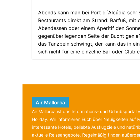
Abends kann man bei Port d´Alcúdia sehr s
Restaurants direkt am Strand: Barfuß, mit 
Abendessen oder einem Aperitif den Sonn
gegenüberliegenden Seite der Bucht genieß
das Tanzbein schwingt, der kann das in eine
sich nicht für eine einzelne Bar oder Club 
Air Mallorca
Air Mallorca ist das Informations- und Urlaubsportal
Holiday. Wir informieren Euch über Neuigkeiten auf M
interessante Hotels, beliebte Ausflugziele und natürl
aktuelle Reiseangebote. Regelmäßig finden außerdem